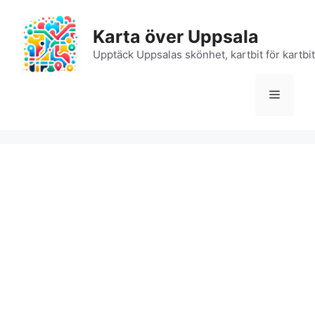
Hoppa
till
Karta över Uppsala
innehåll
Upptäck Uppsalas skönhet, kartbit för kartbit
Meny