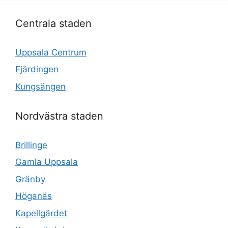
Centrala staden
Uppsala Centrum
Fjärdingen
Kungsängen
Nordvästra staden
Brillinge
Gamla Uppsala
Gränby
Höganäs
Kapellgärdet