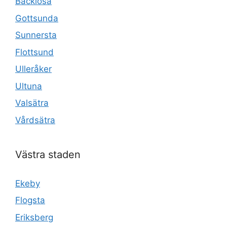
Bäcklösa
Gottsunda
Sunnersta
Flottsund
Ulleråker
Ultuna
Valsätra
Vårdsätra
Västra staden
Ekeby
Flogsta
Eriksberg