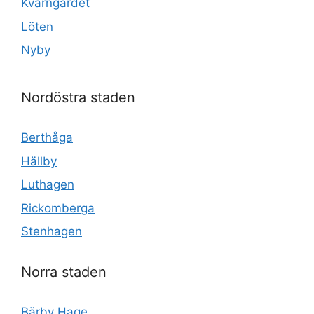
Kvarngärdet
Löten
Nyby
Nordöstra staden
Berthåga
Hällby
Luthagen
Rickomberga
Stenhagen
Norra staden
Bärby Hage