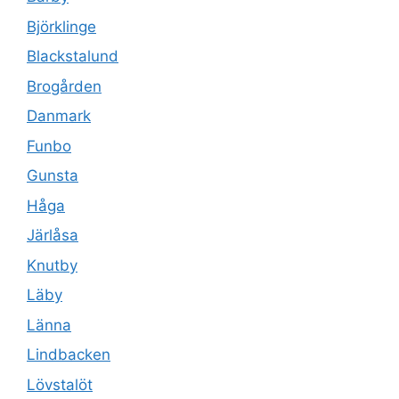
Björklinge
Blackstalund
Brogården
Danmark
Funbo
Gunsta
Håga
Järlåsa
Knutby
Läby
Länna
Lindbacken
Lövstalöt