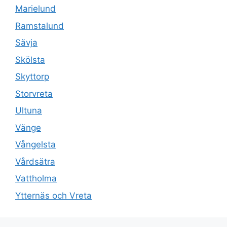
Marielund
Ramstalund
Sävja
Skölsta
Skyttorp
Storvreta
Ultuna
Vänge
Vångelsta
Vårdsätra
Vattholma
Ytternäs och Vreta