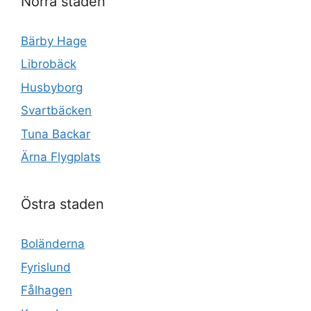
Norra staden
Bärby Hage
Librobäck
Husbyborg
Svartbäcken
Tuna Backar
Ärna Flygplats
Östra staden
Boländerna
Fyrislund
Fålhagen