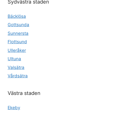
Sydvästra staden
Bäcklösa
Gottsunda
Sunnersta
Flottsund
Ulleråker
Ultuna
Valsätra
Vårdsätra
Västra staden
Ekeby