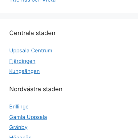
Centrala staden
Uppsala Centrum
Fjärdingen
Kungsängen
Nordvästra staden
Brillinge
Gamla Uppsala
Gränby
Höganäs