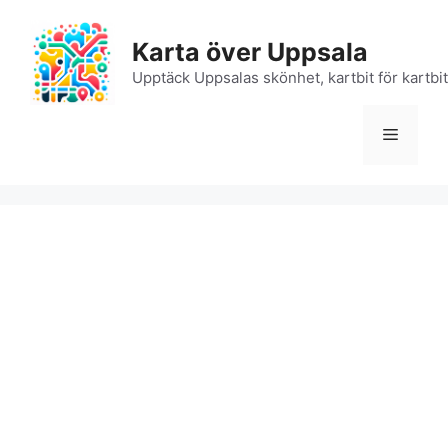
Hoppa
till
Karta över Uppsala
innehåll
Upptäck Uppsalas skönhet, kartbit för kartbit
Meny