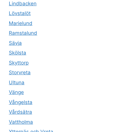
Lindbacken
Lövstalöt
Marielund
Ramstalund
Sävja
Skölsta
Skyttorp
Storvreta
Ultuna
Vänge
Vångelsta
Vårdsätra
Vattholma
Ytternäs och Vreta