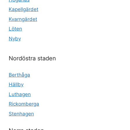
Kapellgärdet
Kvarngärdet
Löten
Nyby
Nordöstra staden
Berthåga
Hällby
Luthagen
Rickomberga
Stenhagen