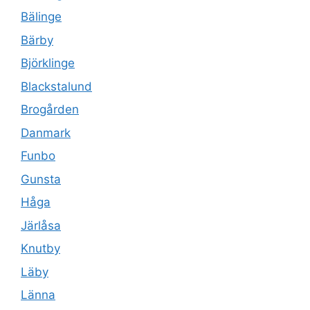
Bälinge
Bärby
Björklinge
Blackstalund
Brogården
Danmark
Funbo
Gunsta
Håga
Järlåsa
Knutby
Läby
Länna