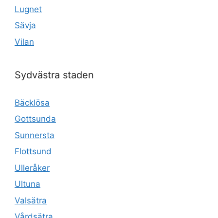
Lugnet
Sävja
Vilan
Sydvästra staden
Bäcklösa
Gottsunda
Sunnersta
Flottsund
Ulleråker
Ultuna
Valsätra
Vårdsätra