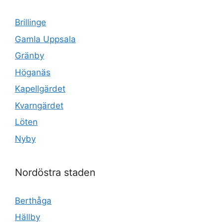
Brillinge
Gamla Uppsala
Gränby
Höganäs
Kapellgärdet
Kvarngärdet
Löten
Nyby
Nordöstra staden
Berthåga
Hällby