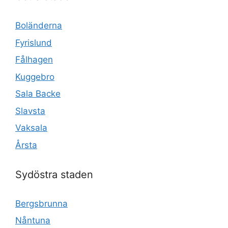
Boländerna
Fyrislund
Fålhagen
Kuggebro
Sala Backe
Slavsta
Vaksala
Årsta
Sydöstra staden
Bergsbrunna
Nåntuna