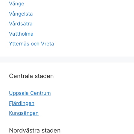
Vänge
Vångelsta
Vårdsätra
Vattholma
Ytternäs och Vreta
Centrala staden
Uppsala Centrum
Fjärdingen
Kungsängen
Nordvästra staden