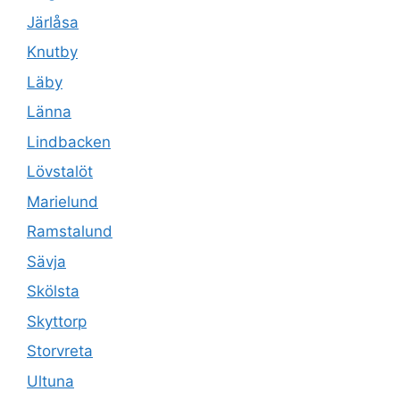
Järlåsa
Knutby
Läby
Länna
Lindbacken
Lövstalöt
Marielund
Ramstalund
Sävja
Skölsta
Skyttorp
Storvreta
Ultuna