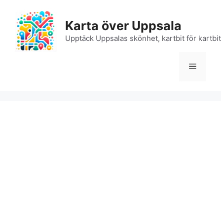
Hoppa
till
Karta över Uppsala
innehåll
Upptäck Uppsalas skönhet, kartbit för kartbit
Meny